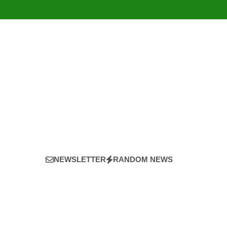
NEWSLETTER
RANDOM NEWS