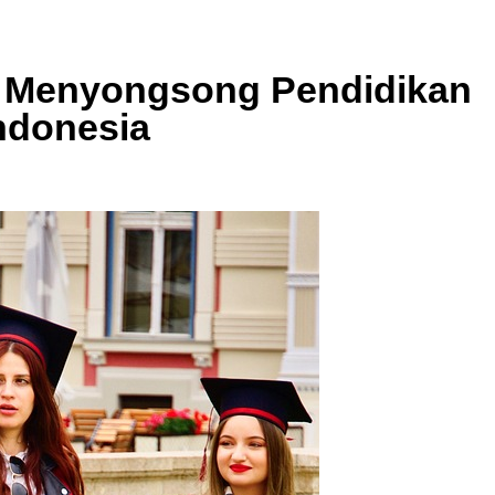
a: Menyongsong Pendidikan
Indonesia