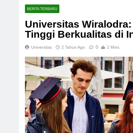
BERITA TERBARU
Universitas Wiralodr
Tinggi Berkualitas di 
0
Universitas
2 Tahun Ago
2 Mins