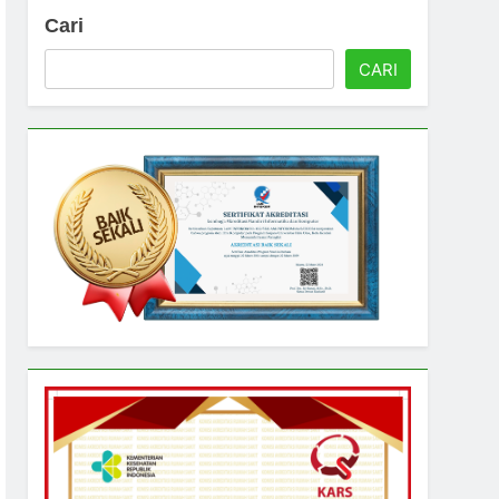
Cari
CARI