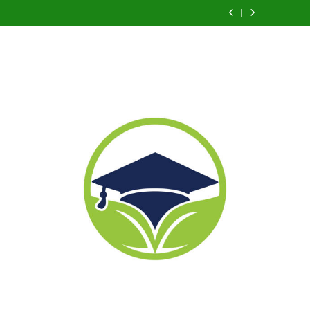
Scholarship
International
at
Why
di
at
at
Why
di
Opportunities
Students
Universitas
Universitas
Universitas
Universitas
Universitas
Universitas
Universitas
at
at
Jakarta:
Jakarta
Jakarta:
Jakarta
Jakarta:
Jakarta
Jakarta:
Universitas
Universitas
A
is
Kontribusi
You
A
is
Kontribusi
Jakarta
Jakarta:
Welcoming
a
Terhadap
Shouldn’t
Welcoming
a
Terhadap
You
A
Community
Top
Ilmu
Miss
Community
Top
Ilmu
Shouldn’t
Welcoming
Choice
Pengetahuan
Choice
Pengetahuan
Miss
Community
dan
dan
Masyarakat
Masyarakat