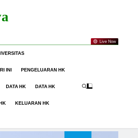
ya
Live Now
IVERSITAS
I INI
PENGELUARAN HK
DATA HK
DATA HK
 HK
KELUARAN HK