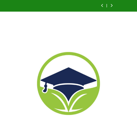
Student
Penelitian
di
Wisuda:
di
Why
di
Wisuda:
di
Testimonials:
Inovatif
Universitas
Peluang
Universitas
Universitas
Universitas
Peluang
Universitas
Why
di
Jakarta:
Karir
Jakarta:
Jakarta
Jakarta:
Karir
Jakarta:
Universitas
Universitas
Kontribusi
Alumni
Perpustakaan
is
Kontribusi
Alumni
Perpustakaan
Jakarta
Jakarta:
Terhadap
Universitas
dan
a
Terhadap
Universitas
dan
is
Kontribusi
Ilmu
Jakarta
Lab
Top
Ilmu
Jakarta
Lab
a
Terhadap
Pengetahuan
Choice
Pengetahuan
Top
Ilmu
dan
dan
Choice
Pengetahuan
Masyarakat
Masyarakat
dan
Masyarakat