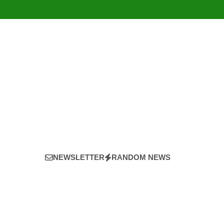
NEWSLETTER
RANDOM NEWS