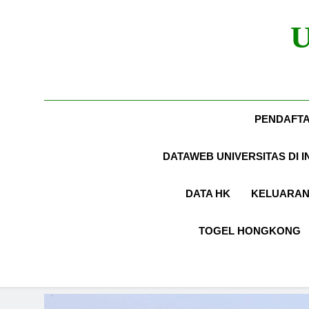
U
PENDAFT
DATAWEB UNIVERSITAS DI 
DATA HK
KELUARAN
TOGEL HONGKONG