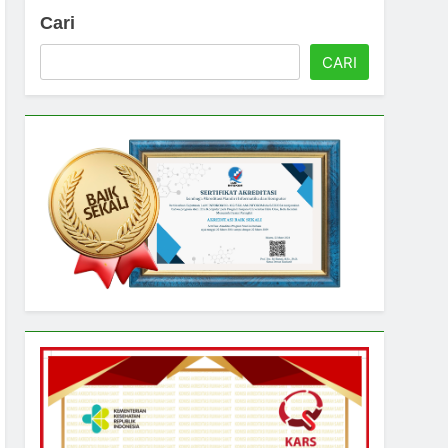
Cari
CARI