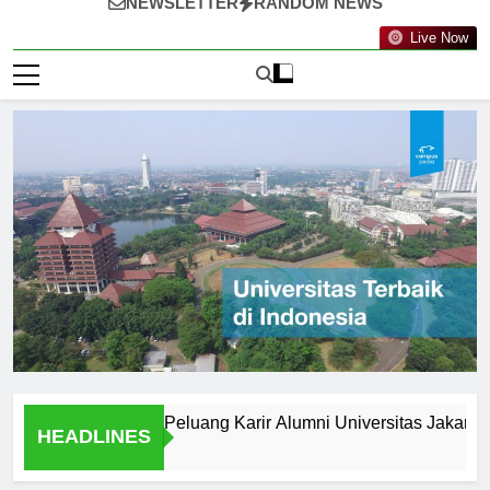
NEWSLETTER
RANDOM NEWS
Live Now
elah Wisuda: Peluang Karir Alumni Universitas Jakarta
M
HEADLINES
1