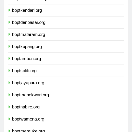
bpptmakassar.org
bpptkendari.org
bpptdenpasar.org
bpptmataram.org
bpptkupang.org
bpptambon.org
bpptsofifi.org
bpptjayapura.org
bpptmanokwari.org
bpptnabire.org
bpptwamena.org