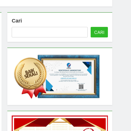
Cari
CARI