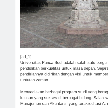
[ad_1]
Universitas Panca Budi adalah salah satu pergur
pendidikan berkualitas untuk masa depan. Sejara
pendiriannya didirikan dengan visi untuk membe
tuntutan zaman.
Menyediakan berbagai program studi yang berag
lulusan yang sukses di berbagai bidang. Salah sa
Manajemen dan Akuntansi yang terakreditasi A, s