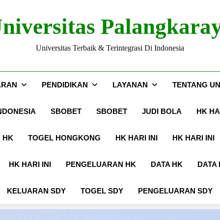
niversitas Palangkara
Universitas Terbaik & Terintegrasi Di Indonesia
ARAN
PENDIDIKAN
LAYANAN
TENTANG UN
INDONESIA
SBOBET
SBOBET
JUDI BOLA
HK HAR
 HK
TOGEL HONGKONG
HK HARI INI
HK HARI INI
HK HARI INI
PENGELUARAN HK
DATA HK
DATA
KELUARAN SDY
TOGEL SDY
PENGELUARAN SDY