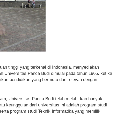
uan tinggi yang terkenal di Indonesia, menyediakan
h Universitas Panca Budi dimulai pada tahun 1965, ketika
rikan pendidikan yang bermutu dan relevan dengan
am, Universitas Panca Budi telah melahirkan banyak
tu keunggulan dari universitas ini adalah program studi
erta program studi Teknik Informatika yang memiliki