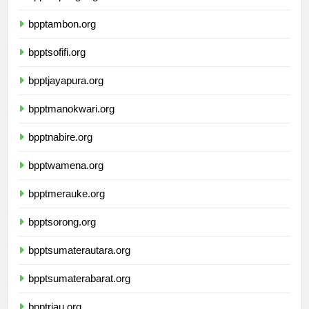
bpptkupang.org
bpptambon.org
bpptsofifi.org
bpptjayapura.org
bpptmanokwari.org
bpptnabire.org
bpptwamena.org
bpptmerauke.org
bpptsorong.org
bpptsumaterautara.org
bpptsumaterabarat.org