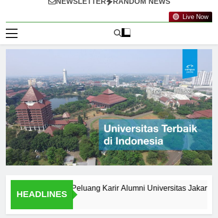
NEWSLETTER
RANDOM NEWS
Live Now
lah Wisuda: Peluang Karir Alumni Universitas Jakarta
M
HEADLINES
2