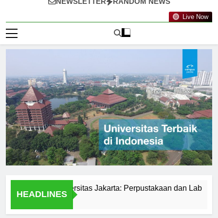
NEWSLETTER
RANDOM NEWS
Live Now
ilitas di Universitas Jakarta: Perpustakaan dan Lab
Stud
HEADLINES
1 Har