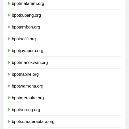
bpptmataram.org
bpptkupang.org
bpptambon.org
bpptsofifi.org
bpptjayapura.org
bpptmanokwari.org
bpptnabire.org
bpptwamena.org
bpptmerauke.org
bpptsorong.org
bpptsumaterautara.org