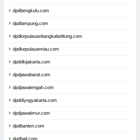
dpdsumateraselatan.com
dpdbengkulu.com
dpdlampung.com
dpdkepulauanbangkabelitung.com
dpdkepulauanriau.com
dpddkijakarta.com
dpdjawabarat.com
dpdjawatengah.com
dpddiyogyakarta.com
dpdjawatimur.com
dpdbanten.com