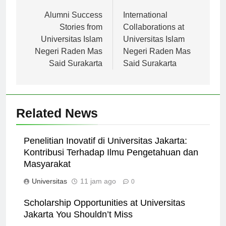
Navigasi
Previous:
Next:
pos
Alumni Success
International
Stories from
Collaborations at
Universitas Islam
Universitas Islam
Negeri Raden Mas
Negeri Raden Mas
Said Surakarta
Said Surakarta
Related News
Penelitian Inovatif di Universitas Jakarta:
Kontribusi Terhadap Ilmu Pengetahuan dan
Masyarakat
Universitas
11 jam ago
0
Scholarship Opportunities at Universitas
Jakarta You Shouldn’t Miss