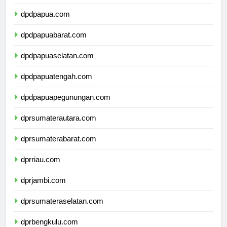
dpdmalukuutara.com
dpdpapua.com
dpdpapuabarat.com
dpdpapuaselatan.com
dpdpapuatengah.com
dpdpapuapegunungan.com
dprsumaterautara.com
dprsumaterabarat.com
dprriau.com
dprjambi.com
dprsumateraselatan.com