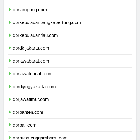
dprbengkulu.com
dprlampung.com
dprkepulauanbangkabelitung.com
dprkepulauanriau.com
dprdkijakarta.com
dprjawabarat.com
dprjawatengah.com
dprdiyogyakarta.com
dprjawatimur.com
dprbanten.com
dprbali.com