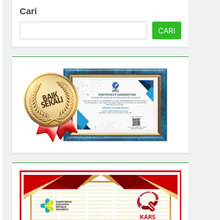
Cari
CARI