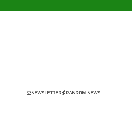
NEWSLETTER
RANDOM NEWS