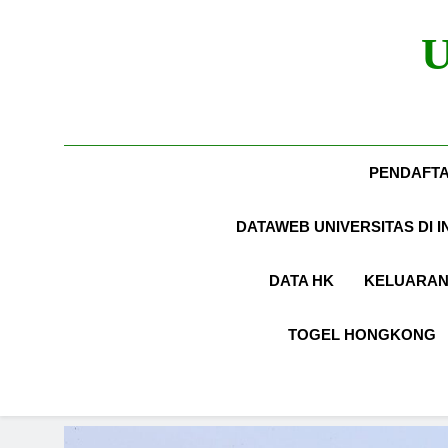
U
PENDAFT
DATAWEB UNIVERSITAS DI 
DATA HK
KELUARAN
TOGEL HONGKONG