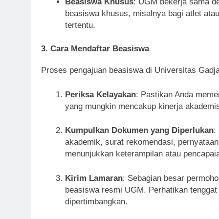
Beasiswa Khusus
: UGM bekerja sama den
beasiswa khusus, misalnya bagi atlet atau
tertentu.
3. Cara Mendaftar Beasiswa
Proses pengajuan beasiswa di Universitas Gadj
Periksa Kelayakan
: Pastikan Anda memen
yang mungkin mencakup kinerja akademis, 
Kumpulkan Dokumen yang Diperlukan
:
akademik, surat rekomendasi, pernyataan 
menunjukkan keterampilan atau pencapaia
Kirim Lamaran
: Sebagian besar permohon
beasiswa resmi UGM. Perhatikan tengga
dipertimbangkan.