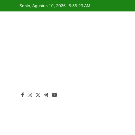
Skip
Senin, Agustus 10, 2026
5:35:25 AM
to
content