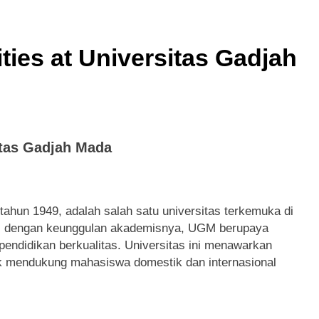
ties at Universitas Gadjah
itas Gadjah Mada
tahun 1949, adalah salah satu universitas terkemuka di
nal dengan keunggulan akademisnya, UGM berupaya
pendidikan berkualitas. Universitas ini menawarkan
k mendukung mahasiswa domestik dan internasional