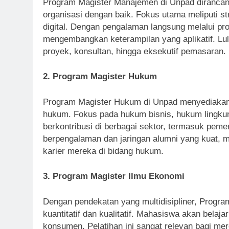
Program Magister Manajemen di Unpad diranca
organisasi dengan baik. Fokus utama meliputi s
digital. Dengan pengalaman langsung melalui pr
mengembangkan keterampilan yang aplikatif. Lul
proyek, konsultan, hingga eksekutif pemasaran.
2. Program Magister Hukum
Program Magister Hukum di Unpad menyediakan 
hukum. Fokus pada hukum bisnis, hukum lingku
berkontribusi di berbagai sektor, termasuk pem
berpengalaman dan jaringan alumni yang kuat, 
karier mereka di bidang hukum.
3. Program Magister Ilmu Ekonomi
Dengan pendekatan yang multidisipliner, Progr
kuantitatif dan kualitatif. Mahasiswa akan belaja
konsumen. Pelatihan ini sangat relevan bagi mere