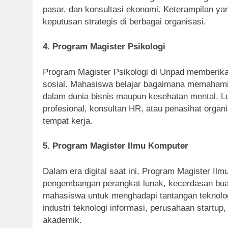
pasar, dan konsultasi ekonomi. Keterampilan ya
keputusan strategis di berbagai organisasi.
4. Program Magister Psikologi
Program Magister Psikologi di Unpad memberikan 
sosial. Mahasiswa belajar bagaimana memahami 
dalam dunia bisnis maupun kesehatan mental. Lu
profesional, konsultan HR, atau penasihat organ
tempat kerja.
5. Program Magister Ilmu Komputer
Dalam era digital saat ini, Program Magister I
pengembangan perangkat lunak, kecerdasan bua
mahasiswa untuk menghadapi tantangan teknolog
industri teknologi informasi, perusahaan startup
akademik.