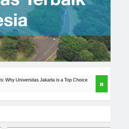
a is a Top Choice
Penelitian Inovatif di Universitas Jak
3 Hari Ago