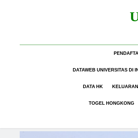
U
PENDAFT
DATAWEB UNIVERSITAS DI 
DATA HK
KELUARAN
TOGEL HONGKONG