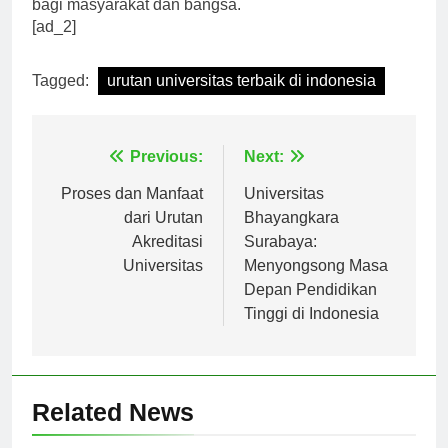
juga pada visi dan misi universitas serta kontribusinya
bagi masyarakat dan bangsa.
[ad_2]
Tagged:
urutan universitas terbaik di indonesia
Navigasi
Previous:
Next:
pos
Proses dan Manfaat
Universitas
dari Urutan
Bhayangkara
Akreditasi
Surabaya:
Universitas
Menyongsong Masa
Depan Pendidikan
Tinggi di Indonesia
Related News