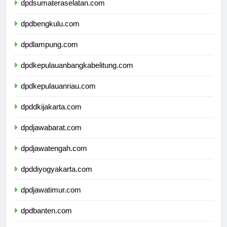
dpdsumateraselatan.com
dpdbengkulu.com
dpdlampung.com
dpdkepulauanbangkabelitung.com
dpdkepulauanriau.com
dpddkijakarta.com
dpdjawabarat.com
dpdjawatengah.com
dpddiyogyakarta.com
dpdjawatimur.com
dpdbanten.com