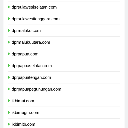
dprsulawesibarat.com
dprsulawesiselatan.com
dprsulawesitenggara.com
dprmaluku.com
dprmalukuutara.com
dprpapua.com
dprpapuaselatan.com
dprpapuatengah.com
dprpapuapegunungan.com
ikbimui.com
ikbimugm.com