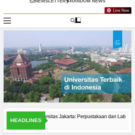
NEWSLETTER
RANDOM NEWS
Live Now
silitas di Universitas Jakarta: Perpustakaan dan Lab
Stud
HEADLINES
1 Har