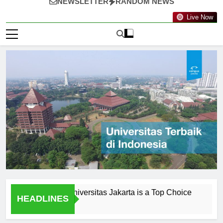
NEWSLETTER
RANDOM NEWS
Live Now
onials: Why Universitas Jakarta is a Top Choice
Peneliti
HEADLINES
1 Hari Ago