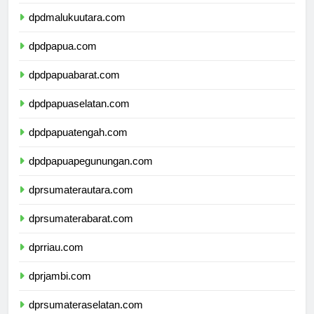
dpdmaluku.com
dpdmalukuutara.com
dpdpapua.com
dpdpapuabarat.com
dpdpapuaselatan.com
dpdpapuatengah.com
dpdpapuapegunungan.com
dprsumaterautara.com
dprsumaterabarat.com
dprriau.com
dprjambi.com