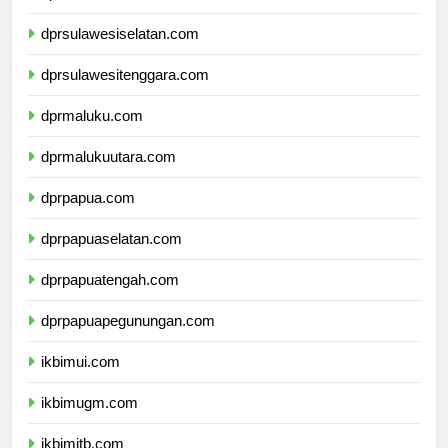
dprsulawesibarat.com
dprsulawesiselatan.com
dprsulawesitenggara.com
dprmaluku.com
dprmalukuutara.com
dprpapua.com
dprpapuaselatan.com
dprpapuatengah.com
dprpapuapegunungan.com
ikbimui.com
ikbimugm.com