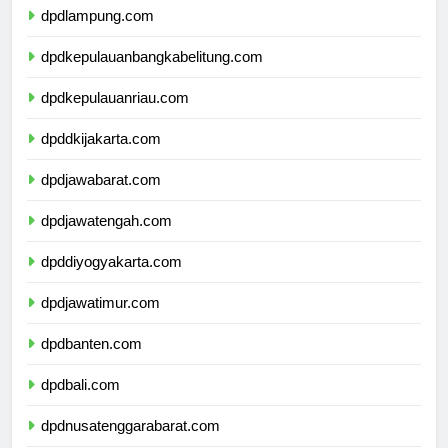
dpdlampung.com
dpdkepulauanbangkabelitung.com
dpdkepulauanriau.com
dpddkijakarta.com
dpdjawabarat.com
dpdjawatengah.com
dpddiyogyakarta.com
dpdjawatimur.com
dpdbanten.com
dpdbali.com
dpdnusatenggarabarat.com