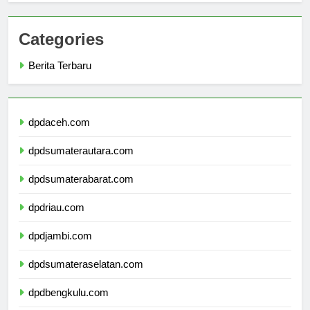
Categories
Berita Terbaru
dpdaceh.com
dpdsumaterautara.com
dpdsumaterabarat.com
dpdriau.com
dpdjambi.com
dpdsumateraselatan.com
dpdbengkulu.com