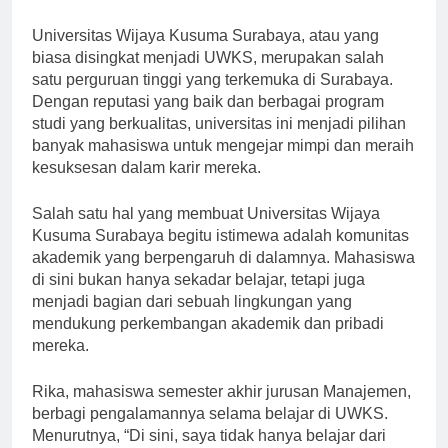
Akademik yang Berpengaruh
Universitas Wijaya Kusuma Surabaya, atau yang
biasa disingkat menjadi UWKS, merupakan salah
satu perguruan tinggi yang terkemuka di Surabaya.
Dengan reputasi yang baik dan berbagai program
studi yang berkualitas, universitas ini menjadi pilihan
banyak mahasiswa untuk mengejar mimpi dan meraih
kesuksesan dalam karir mereka.
Salah satu hal yang membuat Universitas Wijaya
Kusuma Surabaya begitu istimewa adalah komunitas
akademik yang berpengaruh di dalamnya. Mahasiswa
di sini bukan hanya sekadar belajar, tetapi juga
menjadi bagian dari sebuah lingkungan yang
mendukung perkembangan akademik dan pribadi
mereka.
Rika, mahasiswa semester akhir jurusan Manajemen,
berbagi pengalamannya selama belajar di UWKS.