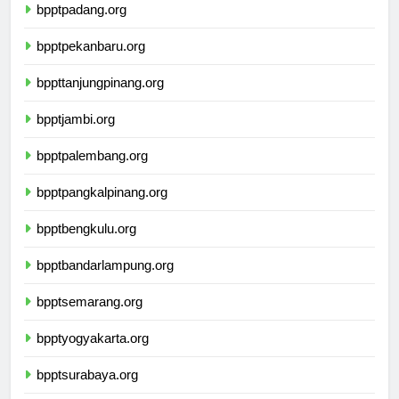
bpptpadang.org
bpptpekanbaru.org
bppttanjungpinang.org
bpptjambi.org
bpptpalembang.org
bpptpangkalpinang.org
bpptbengkulu.org
bpptbandarlampung.org
bpptsemarang.org
bpptyogyakarta.org
bpptsurabaya.org