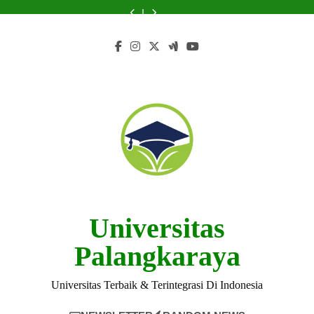
Skip
Universitas
Peluang
Universitas
Universitas
Universitas
Peluang
Universitas
Why
di
Jakarta:
Karir
Jakarta:
Jakarta
Jakarta:
Karir
Jakarta:
Universitas
Universitas
to
Kontribusi
Alumni
Perpustakaan
is
Kontribusi
Alumni
Perpustakaan
Jakarta
Jakarta:
content
Terhadap
Universitas
dan
a
Terhadap
Universitas
dan
is
Kontribusi
Ilmu
Jakarta
Lab
Top
Ilmu
Jakarta
Lab
a
Terhadap
Pengetahuan
Choice
Pengetahuan
Top
Ilmu
dan
dan
Choice
Pengetahuan
Masyarakat
Masyarakat
dan
Masyarakat
Universitas
Palangkaraya
Universitas Terbaik & Terintegrasi Di Indonesia