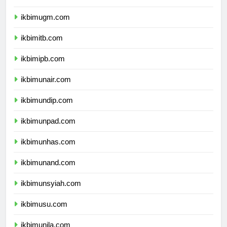
ikbimui.com
ikbimugm.com
ikbimitb.com
ikbimipb.com
ikbimunair.com
ikbimundip.com
ikbimunpad.com
ikbimunhas.com
ikbimunand.com
ikbimunsyiah.com
ikbimusu.com