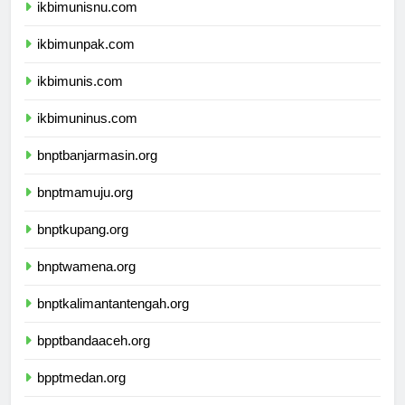
ikbimunisnu.com
ikbimunpak.com
ikbimunis.com
ikbimuninus.com
bnptbanjarmasin.org
bnptmamuju.org
bnptkupang.org
bnptwamena.org
bnptkalimantantengah.org
bpptbandaaceh.org
bpptmedan.org