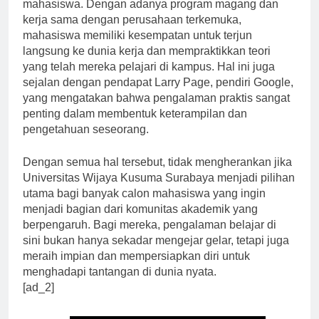
berbagai peluang pengembangan diri bagi
mahasiswa. Dengan adanya program magang dan
kerja sama dengan perusahaan terkemuka,
mahasiswa memiliki kesempatan untuk terjun
langsung ke dunia kerja dan mempraktikkan teori
yang telah mereka pelajari di kampus. Hal ini juga
sejalan dengan pendapat Larry Page, pendiri Google,
yang mengatakan bahwa pengalaman praktis sangat
penting dalam membentuk keterampilan dan
pengetahuan seseorang.
Dengan semua hal tersebut, tidak mengherankan jika
Universitas Wijaya Kusuma Surabaya menjadi pilihan
utama bagi banyak calon mahasiswa yang ingin
menjadi bagian dari komunitas akademik yang
berpengaruh. Bagi mereka, pengalaman belajar di
sini bukan hanya sekadar mengejar gelar, tetapi juga
meraih impian dan mempersiapkan diri untuk
menghadapi tantangan di dunia nyata.
[ad_2]