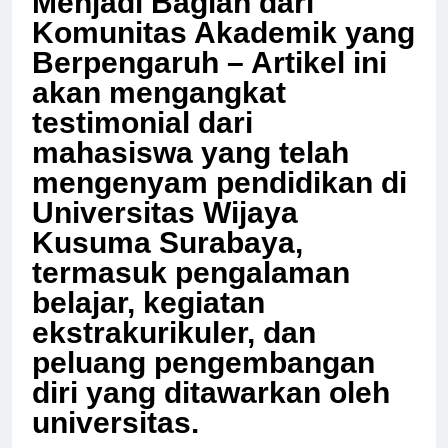
Menjadi Bagian dari
Komunitas Akademik yang
Berpengaruh – Artikel ini
akan mengangkat
testimonial dari
mahasiswa yang telah
mengenyam pendidikan di
Universitas Wijaya
Kusuma Surabaya,
termasuk pengalaman
belajar, kegiatan
ekstrakurikuler, dan
peluang pengembangan
diri yang ditawarkan oleh
universitas.