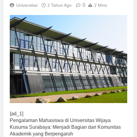
0
Universitas
2 Tahun Ago
2 Mins
[ad_1]
Pengalaman Mahasiswa di Universitas Wijaya
Kusuma Surabaya: Menjadi Bagian dari Komunitas