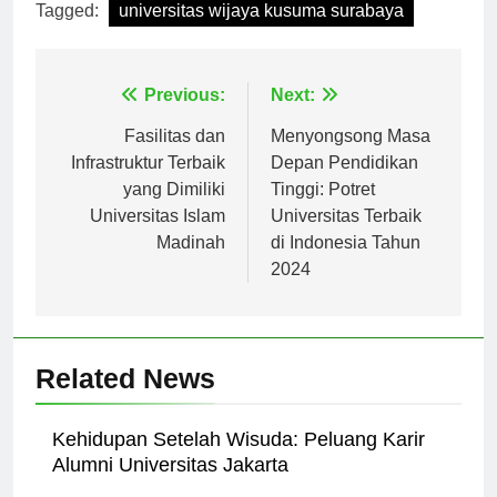
Tagged:
universitas wijaya kusuma surabaya
Navigasi
Previous:
Next:
pos
Fasilitas dan
Menyongsong Masa
Infrastruktur Terbaik
Depan Pendidikan
yang Dimiliki
Tinggi: Potret
Universitas Islam
Universitas Terbaik
Madinah
di Indonesia Tahun
2024
Related News
Kehidupan Setelah Wisuda: Peluang Karir
Alumni Universitas Jakarta