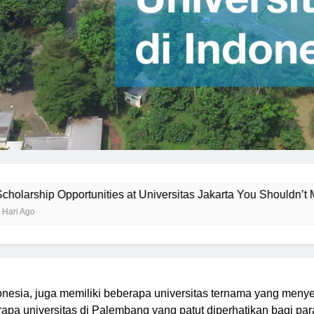
t Universitas Jakarta You Shouldn’t Miss
International S
3 Hari Ago
onesia, juga memiliki beberapa universitas ternama yang menye
berapa universitas di Palembang yang patut diperhatikan bagi