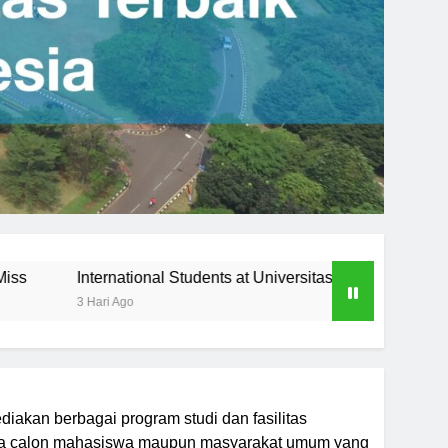
tudents at Universitas Jakarta: A Welcoming Community
A
4
diakan berbagai program studi dan fasilitas
 para calon mahasiswa maupun masyarakat umum yang