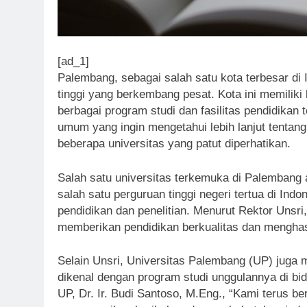
[ad_1]
Palembang, sebagai salah satu kota terbesar di
tinggi yang berkembang pesat. Kota ini memilik
berbagai program studi dan fasilitas pendidika
umum yang ingin mengetahui lebih lanjut tentang
beberapa universitas yang patut diperhatikan.
Salah satu universitas terkemuka di Palembang 
salah satu perguruan tinggi negeri tertua di Ind
pendidikan dan penelitian. Menurut Rektor Unsri,
memberikan pendidikan berkualitas dan menghasil
Selain Unsri, Universitas Palembang (UP) juga 
dikenal dengan program studi unggulannya di bi
UP, Dr. Ir. Budi Santoso, M.Eng., “Kami terus b