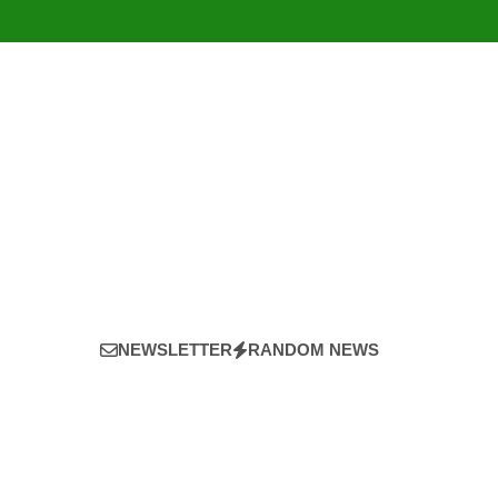
NEWSLETTER
RANDOM NEWS