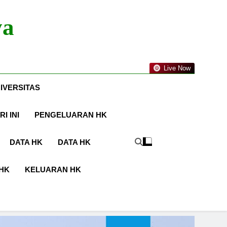
ya
Live Now
IVERSITAS
I INI
PENGELUARAN HK
DATA HK
DATA HK
 HK
KELUARAN HK