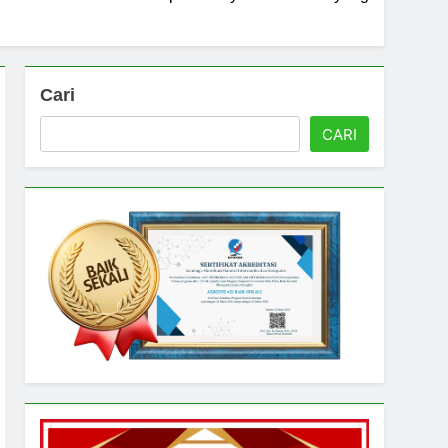
Cari
CARI