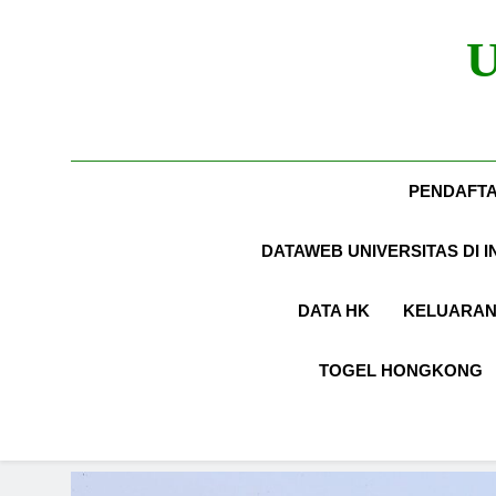
U
PENDAFT
DATAWEB UNIVERSITAS DI 
DATA HK
KELUARAN
TOGEL HONGKONG