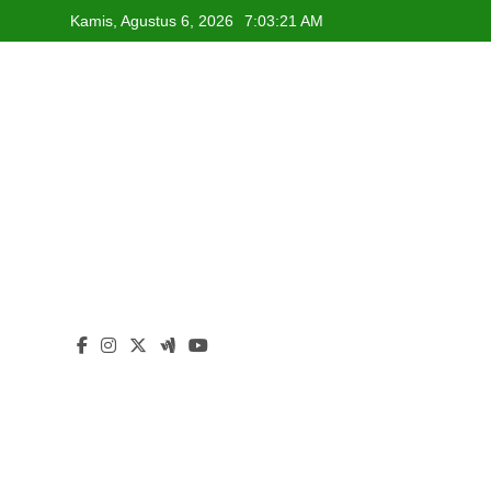
Skip
Kamis, Agustus 6, 2026
7:03:23 AM
to
content