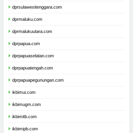
dprsulawesiselatan.com
dprsulawesitenggara.com
dprmaluku.com
dprmalukuutara.com
dprpapua.com
dprpapuaselatan.com
dprpapuatengah.com
dprpapuapegunungan.com
ikbimui.com
ikbimugm.com
ikbimitb.com