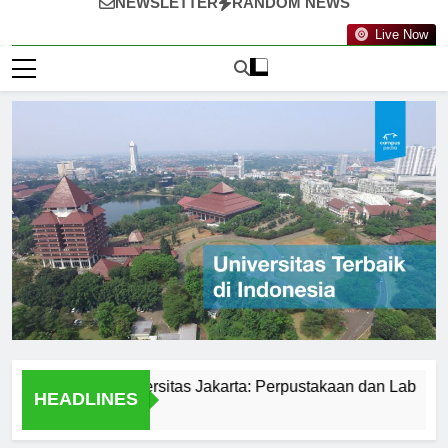
NEWSLETTER
RANDOM NEWS
Live Now
silitas di Universitas Jakarta: Perpustakaan dan Lab
Stud
HEADLINES
1 Har