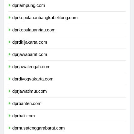
dprlampung.com
dprkepulauanbangkabelitung.com
dprkepulauanriau.com
dprdkijakarta.com
dprjawabarat.com
dprjawatengah.com
dprdiyogyakarta.com
dprjawatimur.com
dprbanten.com
dprbali.com
dprnusatenggarabarat.com