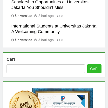
Scholarship Opportunities at Universitas
Jakarta You Shouldn’t Miss
Universitas
2 hari ago
0
International Students at Universitas Jakarta:
A Welcoming Community
Universitas
3 hari ago
0
Cari
CARI