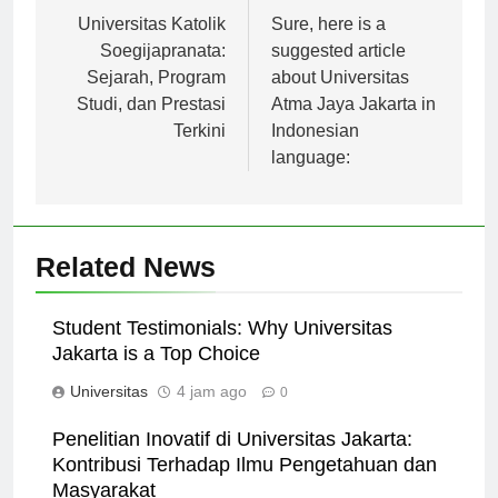
Navigasi
Previous:
Next:
pos
Universitas Katolik
Sure, here is a
Soegijapranata:
suggested article
Sejarah, Program
about Universitas
Studi, dan Prestasi
Atma Jaya Jakarta in
Terkini
Indonesian
language:
Related News
Student Testimonials: Why Universitas
Jakarta is a Top Choice
Universitas
4 jam ago
0
Penelitian Inovatif di Universitas Jakarta:
Kontribusi Terhadap Ilmu Pengetahuan dan