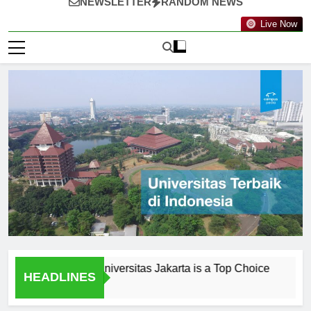
NEWSLETTER
RANDOM NEWS
Live Now
onials: Why Universitas Jakarta is a Top Choice
Peneliti
HEADLINES
1 Hari Ago