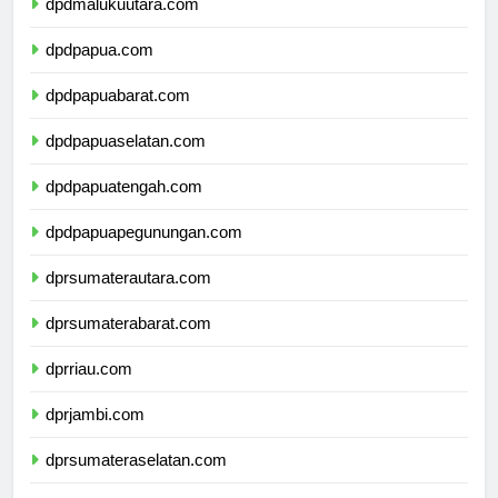
dpdmalukuutara.com
dpdpapua.com
dpdpapuabarat.com
dpdpapuaselatan.com
dpdpapuatengah.com
dpdpapuapegunungan.com
dprsumaterautara.com
dprsumaterabarat.com
dprriau.com
dprjambi.com
dprsumateraselatan.com