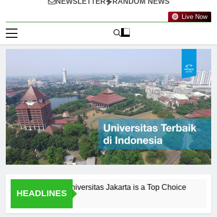
NEWSLETTER
RANDOM NEWS
Live Now
onials: Why Universitas Jakarta is a Top Choice
Peneliti
HEADLINES
1 Hari Ago