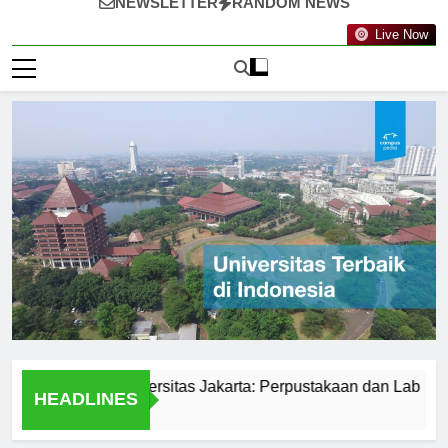
NEWSLETTER
RANDOM NEWS
Live Now
silitas di Universitas Jakarta: Perpustakaan dan Lab
Stu
HEADLINES
1 Ha