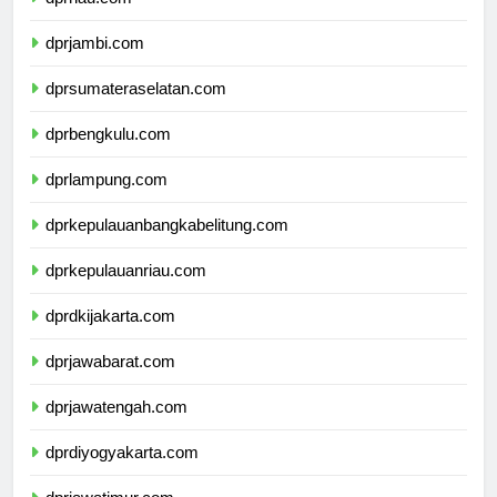
dprriau.com
dprjambi.com
dprsumateraselatan.com
dprbengkulu.com
dprlampung.com
dprkepulauanbangkabelitung.com
dprkepulauanriau.com
dprdkijakarta.com
dprjawabarat.com
dprjawatengah.com
dprdiyogyakarta.com