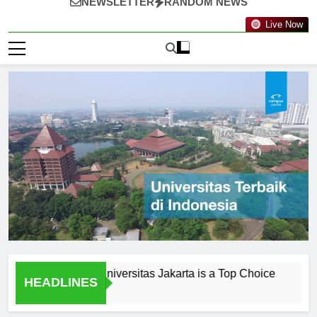
NEWSLETTER
RANDOM NEWS
Live Now
onials: Why Universitas Jakarta is a Top Choice
Peneliti
HEADLINES
2 Hari Ago