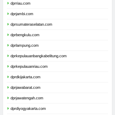
dprriau.com
dprjambi.com
dprsumateraselatan.com
dprbengkulu.com
dprlampung.com
dprkepulauanbangkabelitung.com
dprkepulauanriau.com
dprdkijakarta.com
dprjawabarat.com
dprjawatengah.com
dprdiyogyakarta.com