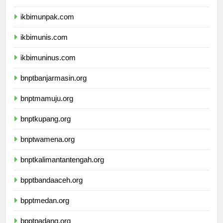
ikbimunisnu.com
ikbimunpak.com
ikbimunis.com
ikbimuninus.com
bnptbanjarmasin.org
bnptmamuju.org
bnptkupang.org
bnptwamena.org
bnptkalimantantengah.org
bpptbandaaceh.org
bpptmedan.org