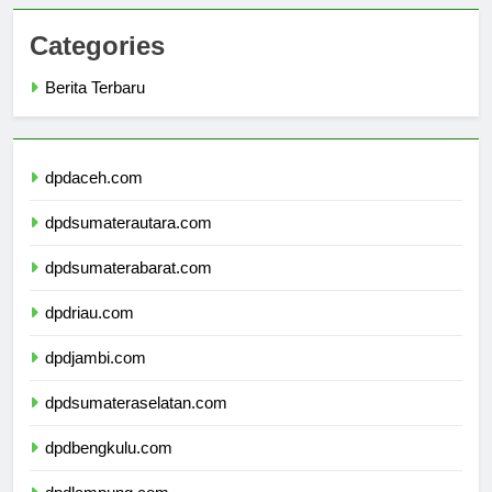
Categories
Berita Terbaru
dpdaceh.com
dpdsumaterautara.com
dpdsumaterabarat.com
dpdriau.com
dpdjambi.com
dpdsumateraselatan.com
dpdbengkulu.com