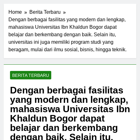
Home
Berita Terbaru
Dengan berbagai fasilitas yang modern dan lengkap,
mahasiswa Universitas Ibn Khaldun Bogor dapat
belajar dan berkembang dengan baik. Selain itu,
universitas ini juga memiliki program studi yang
beragam, mulai dari ilmu sosial, bisnis, hingga teknik.
BERITA TERBARU
Dengan berbagai fasilitas
yang modern dan lengkap,
mahasiswa Universitas Ibn
Khaldun Bogor dapat
belajar dan berkembang