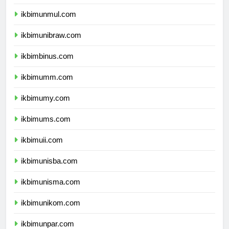
ikbimunlam.com
ikbimunmul.com
ikbimunibraw.com
ikbimbinus.com
ikbimumm.com
ikbimumy.com
ikbimums.com
ikbimuii.com
ikbimunisba.com
ikbimunisma.com
ikbimunikom.com