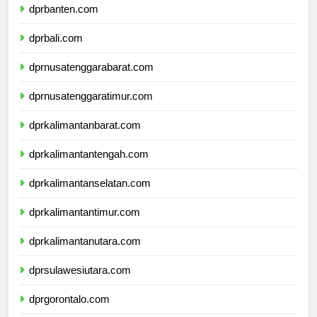
dprbanten.com
dprbali.com
dprnusatenggarabarat.com
dprnusatenggaratimur.com
dprkalimantanbarat.com
dprkalimantantengah.com
dprkalimantanselatan.com
dprkalimantantimur.com
dprkalimantanutara.com
dprsulawesiutara.com
dprgorontalo.com