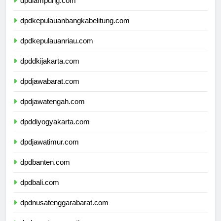
dpdlampung.com
dpdkepulauanbangkabelitung.com
dpdkepulauanriau.com
dpddkijakarta.com
dpdjawabarat.com
dpdjawatengah.com
dpddiyogyakarta.com
dpdjawatimur.com
dpdbanten.com
dpdbali.com
dpdnusatenggarabarat.com