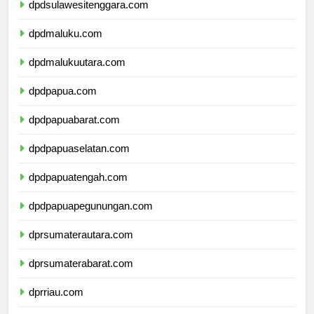
dpdsulawesitenggara.com
dpdmaluku.com
dpdmalukuutara.com
dpdpapua.com
dpdpapuabarat.com
dpdpapuaselatan.com
dpdpapuatengah.com
dpdpapuapegunungan.com
dprsumaterautara.com
dprsumaterabarat.com
dprriau.com