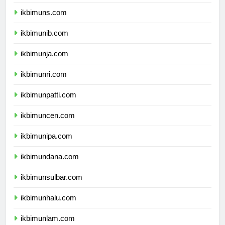
ikbimunsoed.com
ikbimuns.com
ikbimunib.com
ikbimunja.com
ikbimunri.com
ikbimunpatti.com
ikbimuncen.com
ikbimunipa.com
ikbimundana.com
ikbimunsulbar.com
ikbimunhalu.com