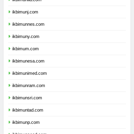
ikbimunila.com
ikbimunj.com
ikbimunnes.com
ikbimuny.com
ikbimum.com
ikbimunesa.com
ikbimunimed.com
ikbimunram.com
ikbimunsri.com
ikbimuntad.com
ikbimunp.com