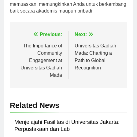
universitas yang lebih menyenangkan dan
memuaskan, memungkinkan Anda untuk berkembang
baik secara akademis maupun pribadi.
Navigasi
Previous:
Next:
pos
The Importance of
Universitas Gadjah
Community
Mada: Charting a
Engagement at
Path to Global
Universitas Gadjah
Recognition
Mada
Related News
Menjelajahi Fasilitas di Universitas Jakarta:
Perpustakaan dan Lab