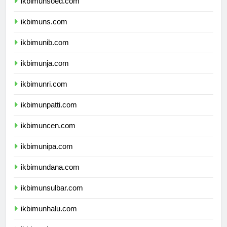
ikbimunsoed.com
ikbimuns.com
ikbimunib.com
ikbimunja.com
ikbimunri.com
ikbimunpatti.com
ikbimuncen.com
ikbimunipa.com
ikbimundana.com
ikbimunsulbar.com
ikbimunhalu.com