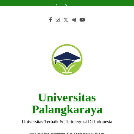
Skip
Universitas
Universitas
Universitas
Universitas
Universitas
Universitas
Universitas
di
at
Jakarta
Jakarta:
Jakarta
Jakarta:
Jakarta
Jakarta:
Jakarta
Universitas
Universitas
to
You
Perpustakaan
is
Kontribusi
You
Perpustakaan
is
Jakarta:
Jakarta
content
Shouldn’t
dan
a
Terhadap
Shouldn’t
dan
a
Kontribusi
You
Miss
Lab
Top
Ilmu
Miss
Lab
Top
Terhadap
Shouldn’t
Choice
Pengetahuan
Choice
Ilmu
Miss
dan
Pengetahuan
Masyarakat
dan
Masyarakat
Universitas
Palangkaraya
Universitas Terbaik & Terintegrasi Di Indonesia