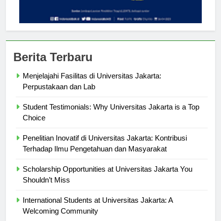
Berita Terbaru
Menjelajahi Fasilitas di Universitas Jakarta:
Perpustakaan dan Lab
Student Testimonials: Why Universitas Jakarta is a Top
Choice
Penelitian Inovatif di Universitas Jakarta: Kontribusi
Terhadap Ilmu Pengetahuan dan Masyarakat
Scholarship Opportunities at Universitas Jakarta You
Shouldn’t Miss
International Students at Universitas Jakarta: A
Welcoming Community