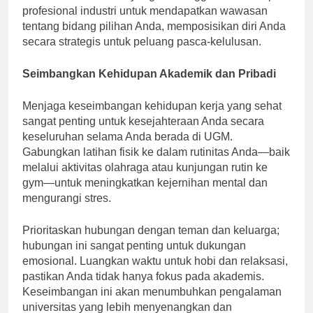
diminati. Hadiri acara yang diselenggarakan oleh para
profesional industri untuk mendapatkan wawasan
tentang bidang pilihan Anda, memposisikan diri Anda
secara strategis untuk peluang pasca-kelulusan.
Seimbangkan Kehidupan Akademik dan Pribadi
Menjaga keseimbangan kehidupan kerja yang sehat
sangat penting untuk kesejahteraan Anda secara
keseluruhan selama Anda berada di UGM.
Gabungkan latihan fisik ke dalam rutinitas Anda—baik
melalui aktivitas olahraga atau kunjungan rutin ke
gym—untuk meningkatkan kejernihan mental dan
mengurangi stres.
Prioritaskan hubungan dengan teman dan keluarga;
hubungan ini sangat penting untuk dukungan
emosional. Luangkan waktu untuk hobi dan relaksasi,
pastikan Anda tidak hanya fokus pada akademis.
Keseimbangan ini akan menumbuhkan pengalaman