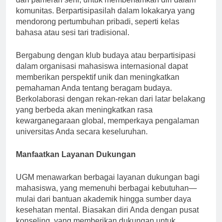
dan pameran seni, untuk membenamkan diri dalam
komunitas. Berpartisipasilah dalam lokakarya yang
mendorong pertumbuhan pribadi, seperti kelas
bahasa atau sesi tari tradisional.
Bergabung dengan klub budaya atau berpartisipasi
dalam organisasi mahasiswa internasional dapat
memberikan perspektif unik dan meningkatkan
pemahaman Anda tentang beragam budaya.
Berkolaborasi dengan rekan-rekan dari latar belakang
yang berbeda akan meningkatkan rasa
kewarganegaraan global, memperkaya pengalaman
universitas Anda secara keseluruhan.
Manfaatkan Layanan Dukungan
UGM menawarkan berbagai layanan dukungan bagi
mahasiswa, yang memenuhi berbagai kebutuhan—
mulai dari bantuan akademik hingga sumber daya
kesehatan mental. Biasakan diri Anda dengan pusat