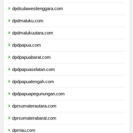
dpdsulawesiselatan.com
dpdsulawesitenggara.com
dpdmaluku.com
dpdmalukuutara.com
dpdpapua.com
dpdpapuabarat.com
dpdpapuaselatan.com
dpdpapuatengah.com
dpdpapuapegunungan.com
dprsumaterautara.com
dprsumaterabarat.com