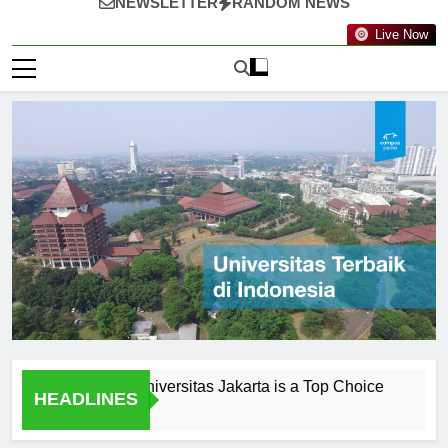
NEWSLETTER
RANDOM NEWS
Live Now
onials: Why Universitas Jakarta is a Top Choice
Peneliti
HEADLINES
1 Hari Ago