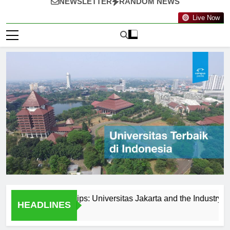
NEWSLETTER
RANDOM NEWS
Live Now
and Partnerships: Universitas Jakarta and the Industry
Ke
HEADLINES
1 