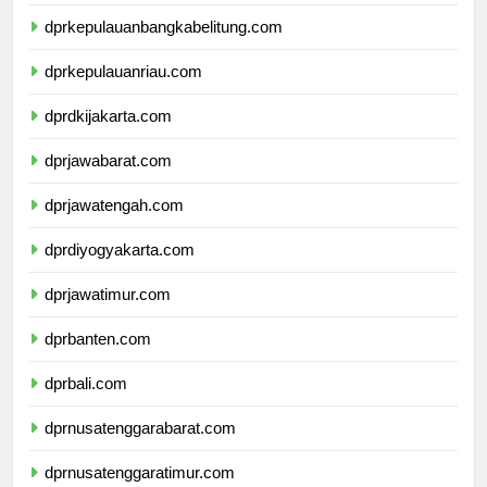
dprlampung.com
dprkepulauanbangkabelitung.com
dprkepulauanriau.com
dprdkijakarta.com
dprjawabarat.com
dprjawatengah.com
dprdiyogyakarta.com
dprjawatimur.com
dprbanten.com
dprbali.com
dprnusatenggarabarat.com