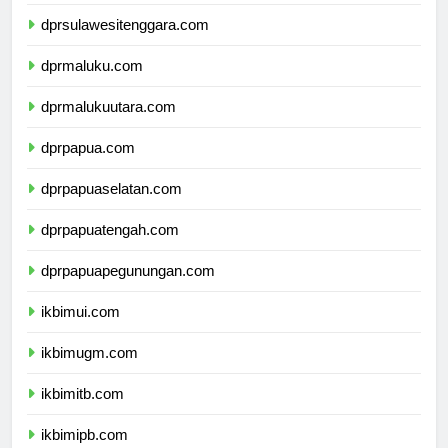
dprsulawesiselatan.com
dprsulawesitenggara.com
dprmaluku.com
dprmalukuutara.com
dprpapua.com
dprpapuaselatan.com
dprpapuatengah.com
dprpapuapegunungan.com
ikbimui.com
ikbimugm.com
ikbimitb.com