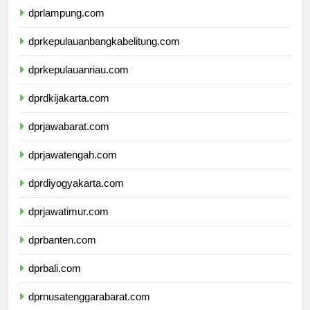
dprlampung.com
dprkepulauanbangkabelitung.com
dprkepulauanriau.com
dprdkijakarta.com
dprjawabarat.com
dprjawatengah.com
dprdiyogyakarta.com
dprjawatimur.com
dprbanten.com
dprbali.com
dprnusatenggarabarat.com