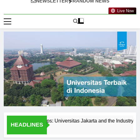
NEWSLETTER
RANDOM NEWS
Live Now
and Partnerships: Universitas Jakarta and the Industry
Ke
HEADLINES
2 H