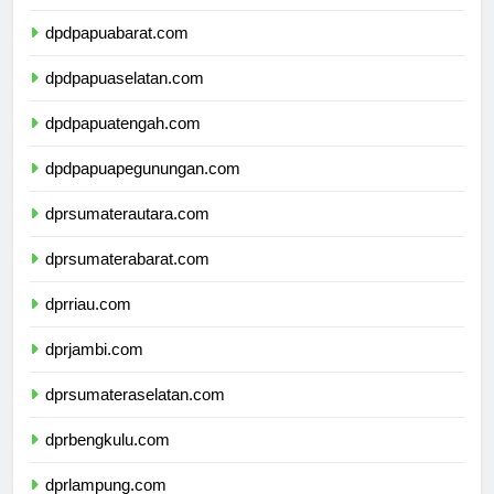
dpdpapua.com
dpdpapuabarat.com
dpdpapuaselatan.com
dpdpapuatengah.com
dpdpapuapegunungan.com
dprsumaterautara.com
dprsumaterabarat.com
dprriau.com
dprjambi.com
dprsumateraselatan.com
dprbengkulu.com