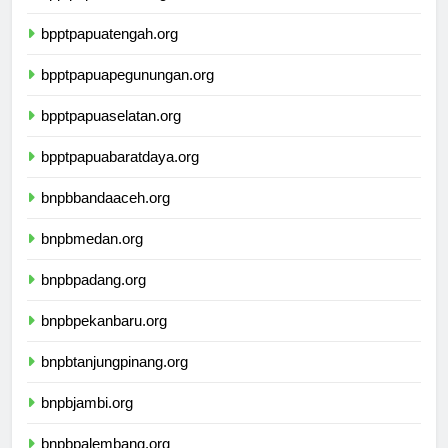
bpptpapuabarat.org
bpptpapuatengah.org
bpptpapuapegunungan.org
bpptpapuaselatan.org
bpptpapuabaratdaya.org
bnpbbandaaceh.org
bnpbmedan.org
bnpbpadang.org
bnpbpekanbaru.org
bnpbtanjungpinang.org
bnpbjambi.org