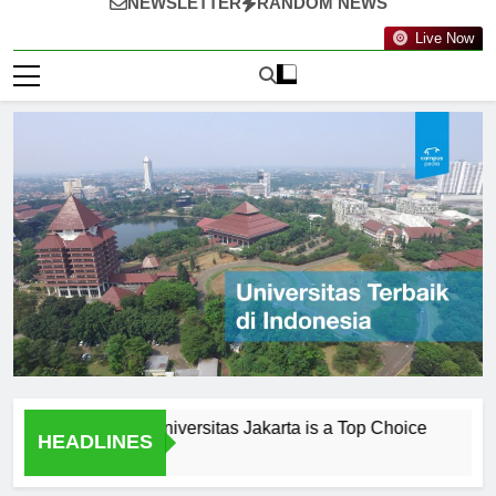
NEWSLETTER
RANDOM NEWS
Live Now
onials: Why Universitas Jakarta is a Top Choice
Peneliti
HEADLINES
1 Hari Ago