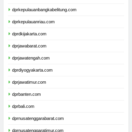
dprlampung.com
dprkepulauanbangkabelitung.com
dprkepulauanriau.com
dprdkijakarta.com
dprjawabarat.com
dprjawatengah.com
dprdiyogyakarta.com
dprjawatimur.com
dprbanten.com
dprbali.com
dprnusatenggarabarat.com