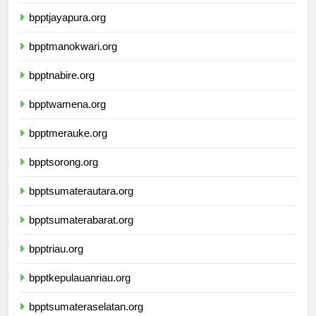
bpptsofifi.org
bpptjayapura.org
bpptmanokwari.org
bpptnabire.org
bpptwamena.org
bpptmerauke.org
bpptsorong.org
bpptsumaterautara.org
bpptsumaterabarat.org
bpptriau.org
bpptkepulauanriau.org