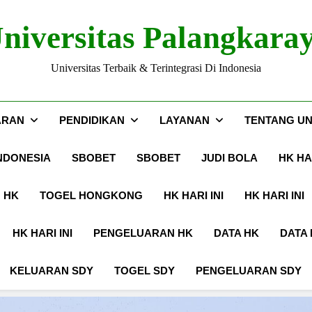
niversitas Palangkara
Universitas Terbaik & Terintegrasi Di Indonesia
ARAN
PENDIDIKAN
LAYANAN
TENTANG UN
INDONESIA
SBOBET
SBOBET
JUDI BOLA
HK HAR
 HK
TOGEL HONGKONG
HK HARI INI
HK HARI INI
HK HARI INI
PENGELUARAN HK
DATA HK
DATA
KELUARAN SDY
TOGEL SDY
PENGELUARAN SDY