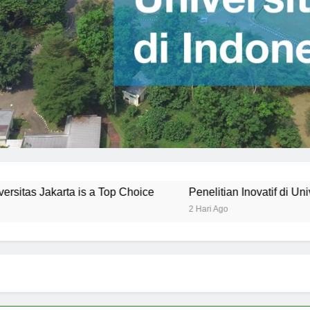
 Choice
Penelitian Inovatif di Universitas Jakarta: Kont
2 Hari Ago