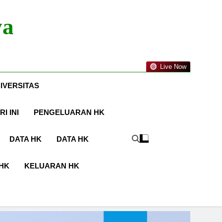
ya
Live Now
IVERSITAS
I INI
PENGELUARAN HK
DATA HK
DATA HK
 HK
KELUARAN HK