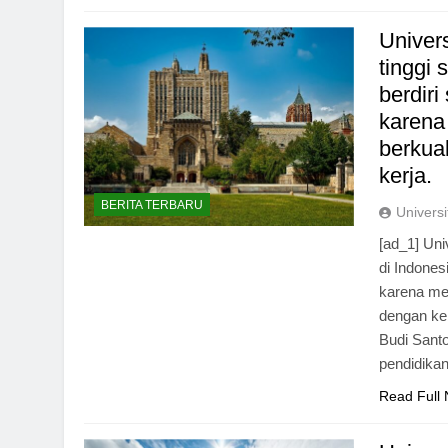
Univer
tinggi 
berdiri
karena
berkua
kerja.
BERITA TERBARU
Universi
[ad_1] Uni
di Indones
karena me
dengan keb
Budi Sant
pendidika
Read Full