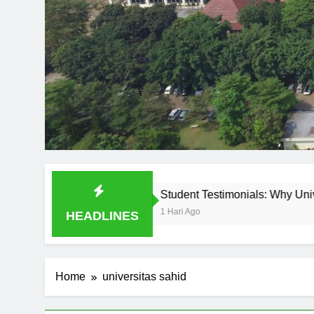
b
Student Testimonials: Why Universitas Jakarta is a Top
1 Hari Ago
HEADLINES
Home
universitas sahid