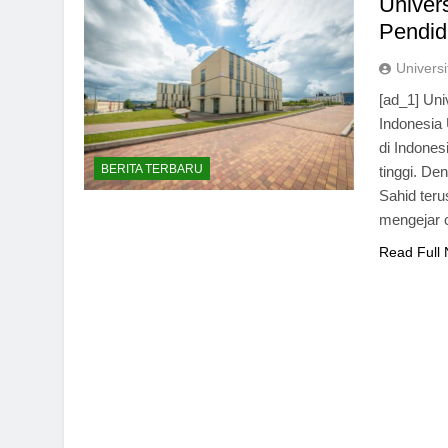
Univers
Pendid
Universi
[ad_1] Uni
Indonesia 
di Indones
BERITA TERBARU
tinggi. De
Sahid teru
mengejar 
Read Full