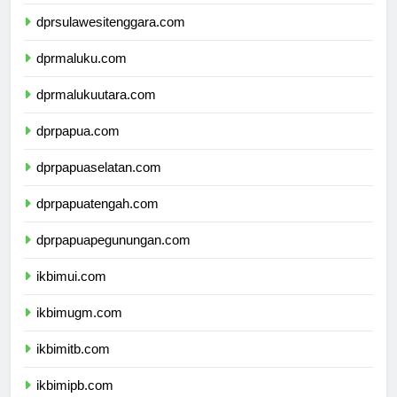
dprsulawesiselatan.com
dprsulawesitenggara.com
dprmaluku.com
dprmalukuutara.com
dprpapua.com
dprpapuaselatan.com
dprpapuatengah.com
dprpapuapegunungan.com
ikbimui.com
ikbimugm.com
ikbimitb.com