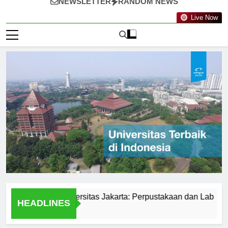
NEWSLETTER
RANDOM NEWS
Live Now
Fasilitas di Universitas Jakarta: Perpustakaan dan Lab
St
HEADLINES
2 H