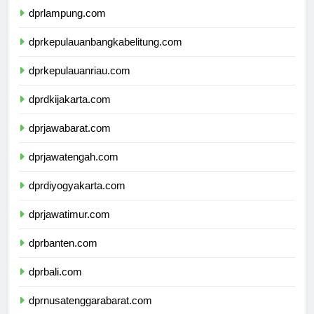
dprlampung.com
dprkepulauanbangkabelitung.com
dprkepulauanriau.com
dprdkijakarta.com
dprjawabarat.com
dprjawatengah.com
dprdiyogyakarta.com
dprjawatimur.com
dprbanten.com
dprbali.com
dprnusatenggarabarat.com