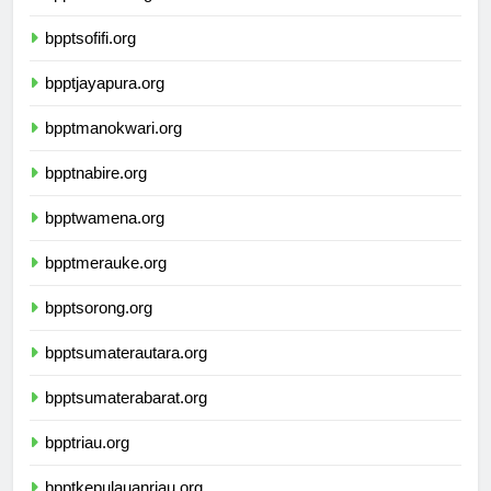
bpptambon.org
bpptsofifi.org
bpptjayapura.org
bpptmanokwari.org
bpptnabire.org
bpptwamena.org
bpptmerauke.org
bpptsorong.org
bpptsumaterautara.org
bpptsumaterabarat.org
bpptriau.org