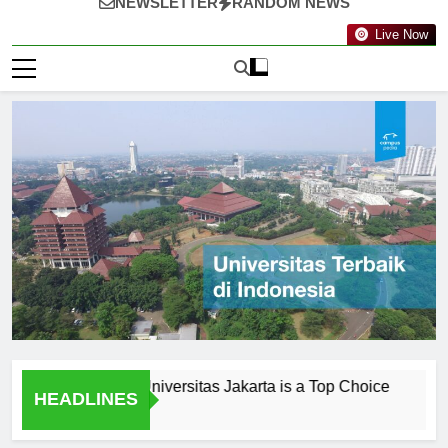
NEWSLETTER
RANDOM NEWS
Live Now
monials: Why Universitas Jakarta is a Top Choice
Penelit
HEADLINES
2 Hari Ago