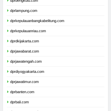
dprbengkulu.com
dprlampung.com
dprkepulauanbangkabelitung.com
dprkepulauanriau.com
dprdkijakarta.com
dprjawabarat.com
dprjawatengah.com
dprdiyogyakarta.com
dprjawatimur.com
dprbanten.com
dprbali.com