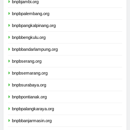
bnpbjambi.org
bnpbpalembang.org
bnpbpangkalpinang.org
bnpbbengkulu.org
bnpbbandarlampung.org
bnpbserang.org
bnpbsemarang.org
bnpbsurabaya.org
bnpbpontianak.org
bnpbpalangkaraya.org
bnpbbanjarmasin.org