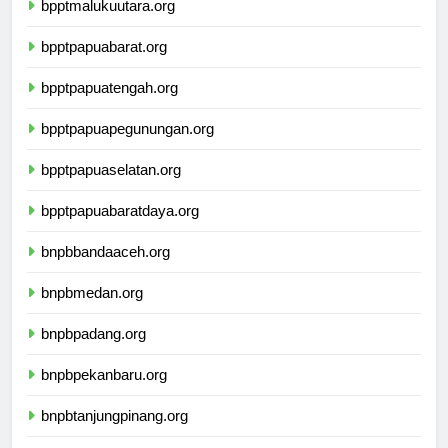
bpptmalukuutara.org
bpptpapuabarat.org
bpptpapuatengah.org
bpptpapuapegunungan.org
bpptpapuaselatan.org
bpptpapuabaratdaya.org
bnpbbandaaceh.org
bnpbmedan.org
bnpbpadang.org
bnpbpekanbaru.org
bnpbtanjungpinang.org