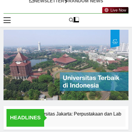
NEWSLETTER
RANDOM NEWS
Live Now
ilitas di Universitas Jakarta: Perpustakaan dan Lab
Stud
HEADLINES
1 Har