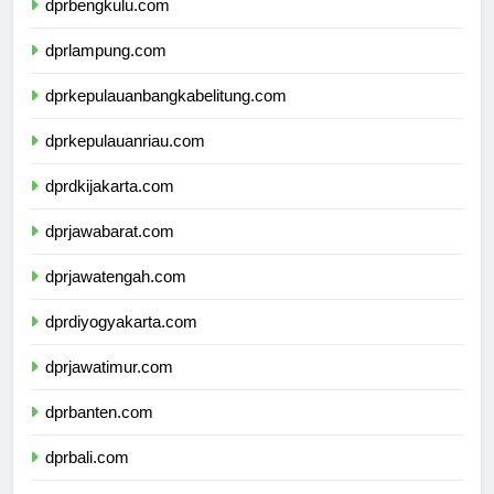
dprbengkulu.com
dprlampung.com
dprkepulauanbangkabelitung.com
dprkepulauanriau.com
dprdkijakarta.com
dprjawabarat.com
dprjawatengah.com
dprdiyogyakarta.com
dprjawatimur.com
dprbanten.com
dprbali.com