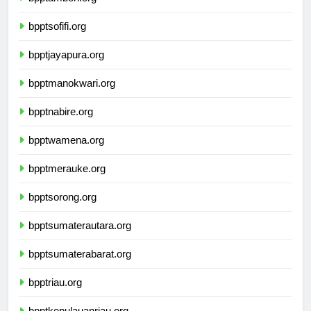
bpptambon.org
bpptsofifi.org
bpptjayapura.org
bpptmanokwari.org
bpptnabire.org
bpptwamena.org
bpptmerauke.org
bpptsorong.org
bpptsumaterautara.org
bpptsumaterabarat.org
bpptriau.org